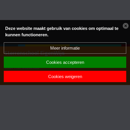
Deze website maakt gebruik van cookies om optimaal te
kunnen functioneren.
Meer informatie
Sterrenschool EigenWijs
Bouwsteeg 1
Cookies accepteren
6587 AW Middelaar
024-6961202
Cookies weigeren
info.eigenwijs@lijn83po.nl
Samen
Krachtig Leren