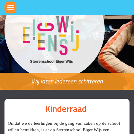
Toggle
navigation
Wij laten iedereen schitteren
Kinderraad
Omdat we de leerlingen bij de gang van zaken op de school
willen betrekken, is er op Sterrenschool EigenWijs een